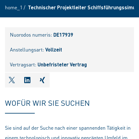
home_1
/
Technischer Projektleiter Schiffsführungssimul
Nuorodos numeris:
DE17939
Anstellungsart:
Vollzeit
Vertragsart:
Unbefristeter Vertrag
shareOntwitter
shareOnlinkedIn
shareOnxing
WOFÜR WIR SIE SUCHEN
Sie sind auf der Suche nach einer spannenden Tätigkeit in
einem technologisch und innovativ geprägten Umfeld im