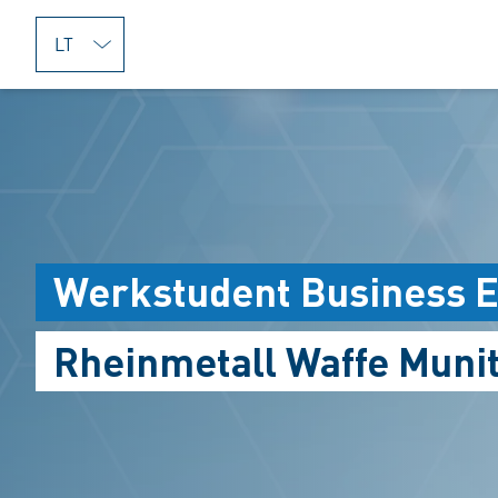
jumpToMain
Werkstudent Business E
Rheinmetall Waffe Muni