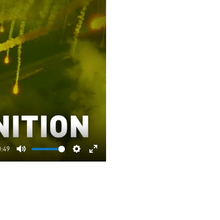
0:49
Mute
Settings
Enter
fullscreen