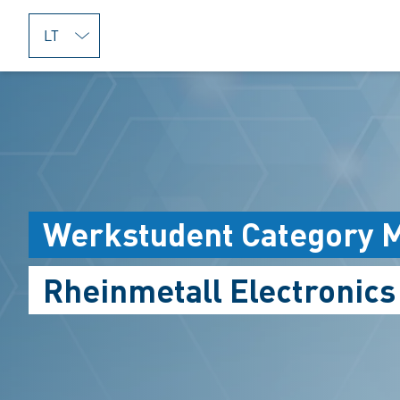
jumpToMain
Werkstudent Category 
Rheinmetall Electronic