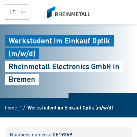
jumpToMain
siteLogo
Werkstudent im Einkauf Optik
(m/w/d)
Rheinmetall Electronics GmbH in
Bremen
home_1
/
Werkstudent im Einkauf Optik (m/w/d)
Nuorodos numeris:
DE19359