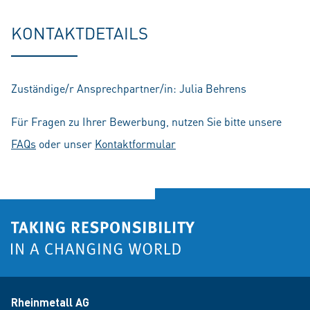
Play
Mute
Setting
En
fu
KONTAKTDETAILS
Zuständige/r Ansprechpartner/in: Julia Behrens
Für Fragen zu Ihrer Bewerbung, nutzen Sie bitte unsere
FAQs
oder unser
Kontaktformular
Rheinmetall AG