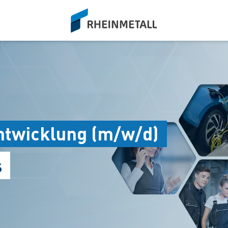
siteLogo
ntwicklung (m/w/d)
s