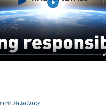
Play
0
ner/in: Melisa Atasoy