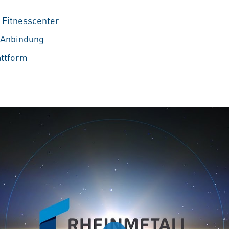
 Fitnesscenter
e Anbindung
attform