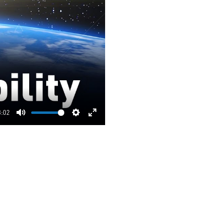
3:02
Mute
Settings
Enter
fullscreen