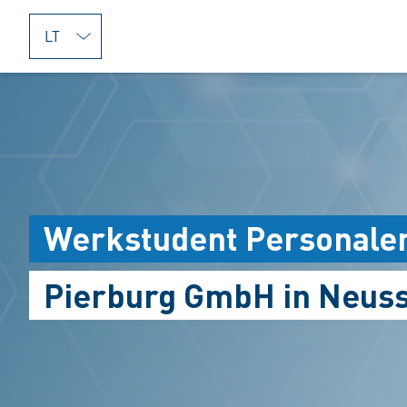
jumpToMain
Werkstudent Personale
Pierburg GmbH in Neus