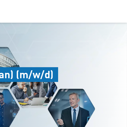
an) (m/w/d)