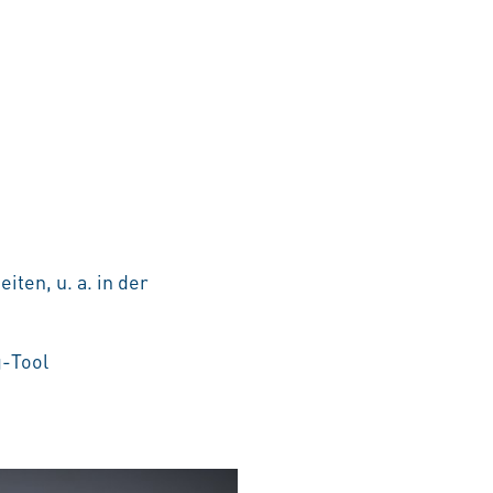
ten, u. a. in der
g-Tool