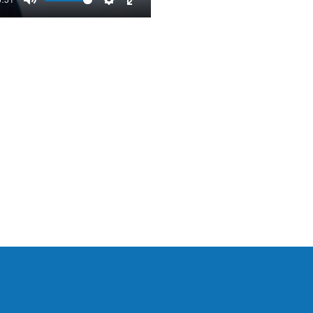
Mute
Settings
Enter
fullscreen