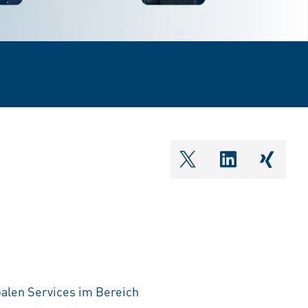
shareOntwitter
shareOnlin
share
balen Services im Bereich