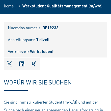
home_1
/
Werkstudent Qualitätsmanagement (m/w/d)
Nuorodos numeris:
DE19236
Anstellungsart:
Teilzeit
Vertragsart:
Werkstudent
shareOntwitter
shareOnlinkedIn
shareOnxing
WOFÜR WIR SIE SUCHEN
Sie sind immatrikulierter Student (m/w/d) und auf der
Suche nach einer neuen spannenden Herausforderung in