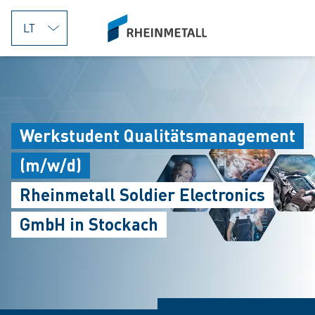
jumpToMain
siteLogo
Werkstudent Qualitätsmanagement
(m/w/d)
Rheinmetall Soldier Electronics
GmbH in Stockach