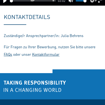
03:02
Play
Mute
Setting
En
fu
KONTAKTDETAILS
Zuständige/r Ansprechpartner/in: Julia Behrens
Für Fragen zu Ihrer Bewerbung, nutzen Sie bitte unsere
FAQs
oder unser
Kontaktformular