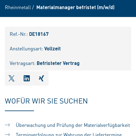
Rheinmetall
/
Materialmanager befristet (m/w/d)
Ref.-Nr.:
DE18167
Anstellungsart:
Vollzeit
Vertragsart:
Befristeter Vertrag
shareOntwitter
shareOnlinkedIn
shareOnxing
WOFÜR WIR SIE SUCHEN
Überwachung und Prüfung der Materialverfügbarkeit
Terminverfolgung zur Wahrung der Liefertermine