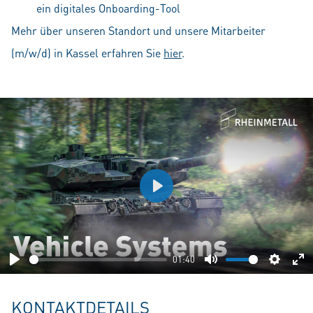
ein digitales Onboarding-Tool
Mehr über unseren Standort und unsere Mitarbeiter
(m/w/d) in Kassel erfahren Sie
hier
.
Play
01:40
Play
Mute
Setting
En
fu
KONTAKTDETAILS