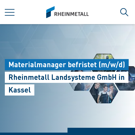
jumpToMain
siteLogo
MENÜ
Such
Materialmanager befristet (m/w/d)
Rheinmetall Landsysteme GmbH in
Kassel