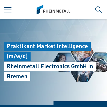
jumpToMain
siteLogo
MENÜ
Such
Praktikant Market Intelligence
(m/w/d)
Rheinmetall Electronics GmbH in
Bremen