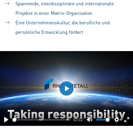
Spannende, interdisziplinäre und internationale
Projekte in einer Matrix-Organisation
Eine Unternehmenskultur, die berufliche und
persönliche Entwicklung fördert
Play
03:02
Play
Mute
Setting
En