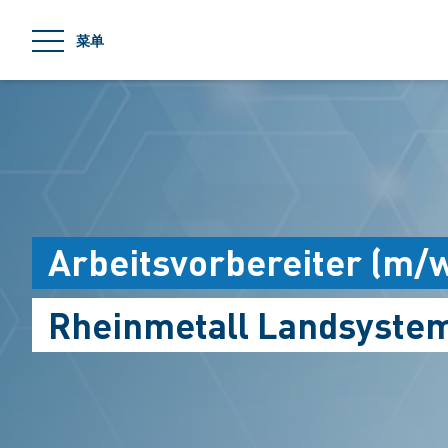
jumpToMain
菜单
Arbeitsvorbereiter (m/
Rheinmetall Landsyste