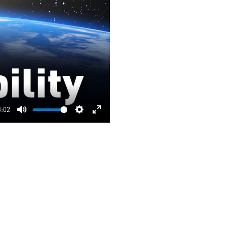
3:02
Mute
Settings
Enter
fullscreen