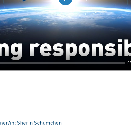
Play
0
tner/in: Sherin Schümchen