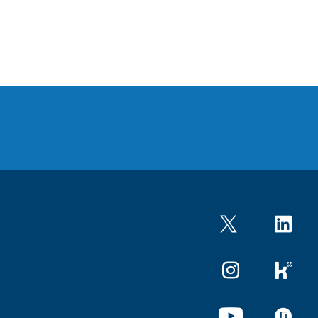
Twitter
LinkedIn
Instagram
kununu
YouTube
glassdo