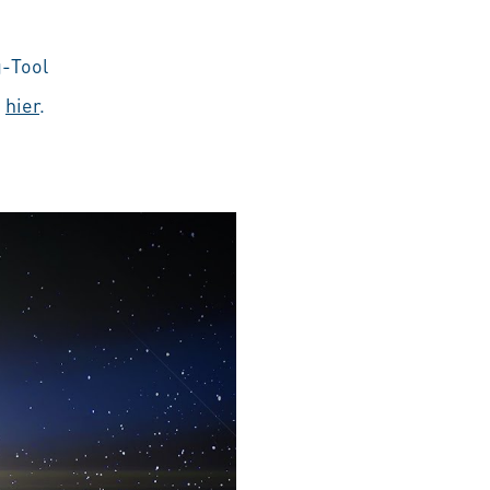
g-Tool
e
hier
.