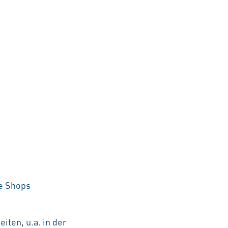
he Shops
iten, u.a. in der