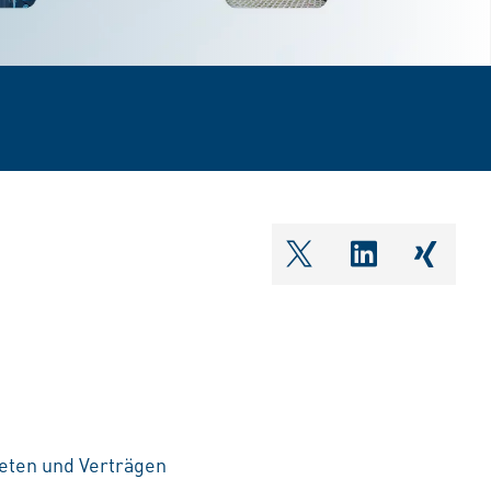
shareOntwitter
shareOnlin
share
eten und Verträgen