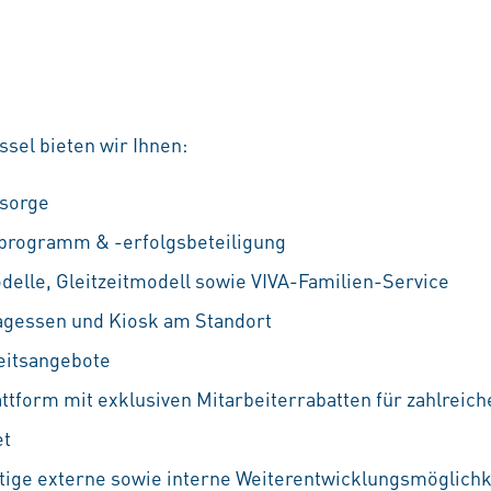
sel bieten wir Ihnen:
rsorge
fprogramm & -erfolgsbeteiligung
odelle, Gleitzeitmodell sowie VIVA-Familien-Service
agessen und Kiosk am Standort
eitsangebote
attform mit exklusiven Mitarbeiterrabatten für zahlreic
et
ältige externe sowie interne Weiterentwicklungsmöglichke