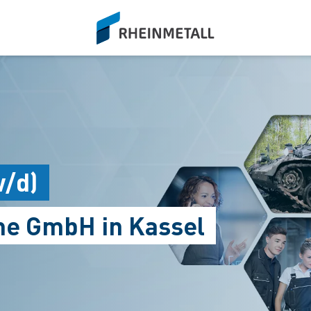
siteLogo
w/d)
me GmbH in Kassel