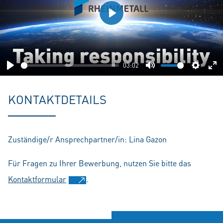
Play
03:02
Play
Mute
Setting
En
fu
KONTAKTDETAILS
Zuständige/r Ansprechpartner/in: Lina Gazon
Für Fragen zu Ihrer Bewerbung, nutzen Sie bitte das
Kontaktformular
.