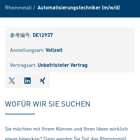
Rheinmetall
/
Automatisierungstechniker (m/w/d)
参考编号:
DE12937
Anstellungsart:
Vollzeit
Vertragsart:
Unbefristeter Vertrag
shareOntwitter
shareOnlinkedIn
shareOnxing
WOFÜR WIR SIE SUCHEN
Sie möchten mit Ihrem Können und Ihren Ideen wirklich
etwas bewirken? Dann werden Sie Teil des Rheinmetall