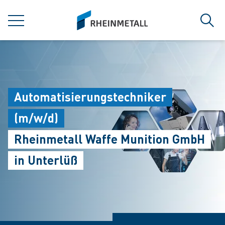
jumpToMain
siteLogo
菜单
搜索
Automatisierungstechniker
(m/w/d)
Rheinmetall Waffe Munition GmbH
in Unterlüß