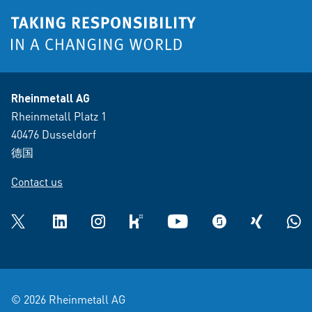
Rheinmetall AG
Rheinmetall Platz 1
40476 Dusseldorf
德国
Contact us
Twitter
LinkedIn
Instagram
kununu
YouTube
glassdoor
XING
What
© 2026 Rheinmetall AG