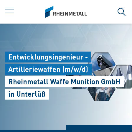
jumpToMain
siteLogo
菜单
搜索
Entwicklungsingenieur -
Artilleriewaffen (m/w/d)
Rheinmetall Waffe Munition GmbH
in Unterlüß