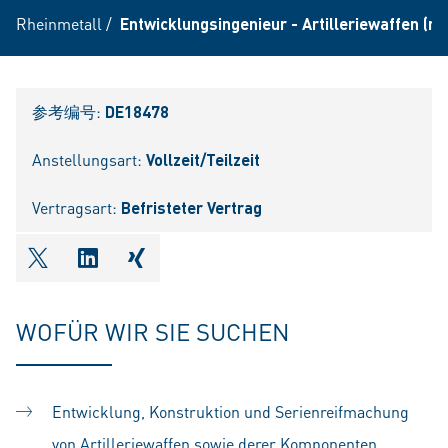
Rheinmetall
/
Entwicklungsingenieur - Artilleriewaffen (m
参考编号:
DE18478
Anstellungsart:
Vollzeit/Teilzeit
Vertragsart:
Befristeter Vertrag
shareOntwitter
shareOnlinkedIn
shareOnxing
WOFÜR WIR SIE SUCHEN
Entwicklung, Konstruktion und Serienreifmachung
von Artilleriewaffen sowie derer Komponenten