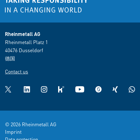
Rheinmetall AG
Rheinmetall Platz 1
40476 Dusseldorf
德国
Contact us
Twitter
LinkedIn
Instagram
kununu
YouTube
glassdoor
XING
What
© 2026 Rheinmetall AG
Imprint
Data protection