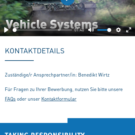
Play
01:40
Play
Mute
Setting
En
fu
KONTAKTDETAILS
Zuständige/r Ansprechpartner/in: Benedikt Wirtz
Für Fragen zu Ihrer Bewerbung, nutzen Sie bitte unsere
FAQs
oder unser
Kontaktformular