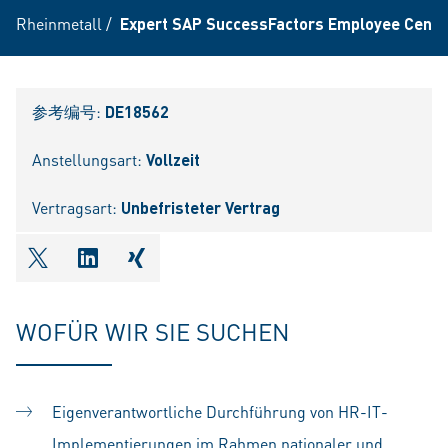
Rheinmetall
/
Expert SAP SuccessFactors Employee Centra
参考编号:
DE18562
Anstellungsart:
Vollzeit
Vertragsart:
Unbefristeter Vertrag
shareOntwitter
shareOnlinkedIn
shareOnxing
WOFÜR WIR SIE SUCHEN
Eigenverantwortliche Durchführung von HR-IT-
Implementierungen im Rahmen nationaler und