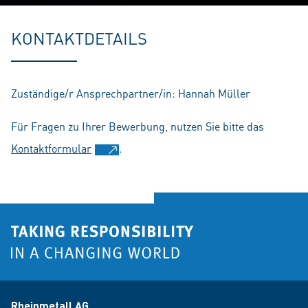
Play
Mute
Setting
En
fu
KONTAKTDETAILS
Zuständige/r Ansprechpartner/in: Hannah Müller
Für Fragen zu Ihrer Bewerbung, nutzen Sie bitte das
Kontaktformular
.
Rheinmetall AG