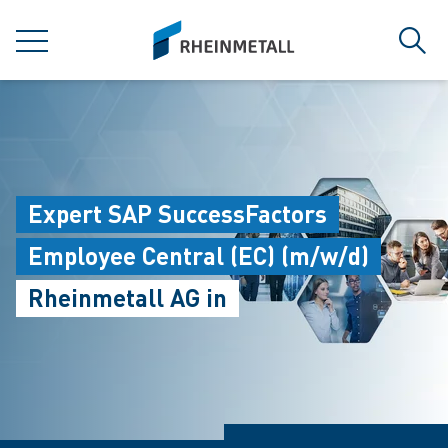
jumpToMain
siteLogo
菜单
搜索
Expert SAP SuccessFactors
Employee Central (EC) (m/w/d)
Rheinmetall AG in