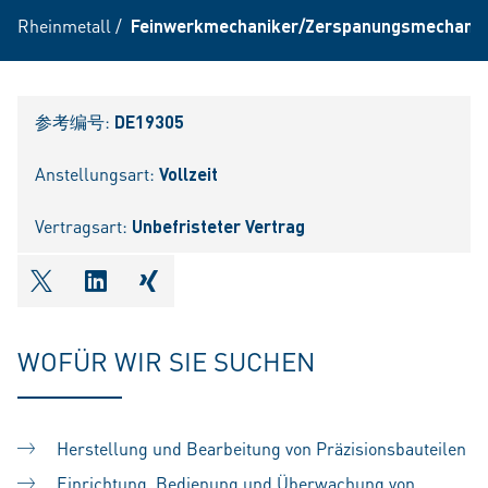
Rheinmetall
/
Feinwerkmechaniker/Zerspanungsmechanik
参考编号:
DE19305
Anstellungsart:
Vollzeit
Vertragsart:
Unbefristeter Vertrag
shareOntwitter
shareOnlinkedIn
shareOnxing
WOFÜR WIR SIE SUCHEN
Herstellung und Bearbeitung von Präzisionsbauteilen
Einrichtung, Bedienung und Überwachung von