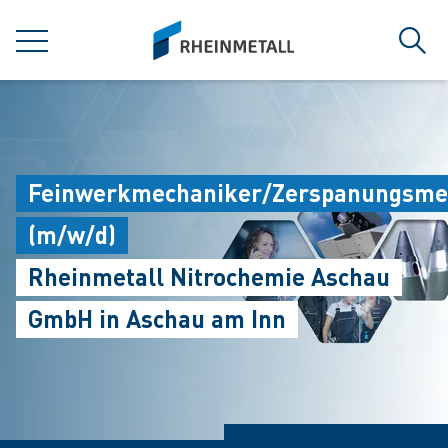
jumpToMain
siteLogo
菜单
搜索
Feinwerkmechaniker/Zerspanungsme
(m/w/d)
Rheinmetall Nitrochemie Aschau
GmbH in Aschau am Inn