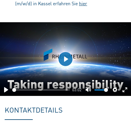
(m/w/d) in Kassel erfahren Sie
hier
Play
03:02
Play
Mute
Setting
En
fu
KONTAKTDETAILS