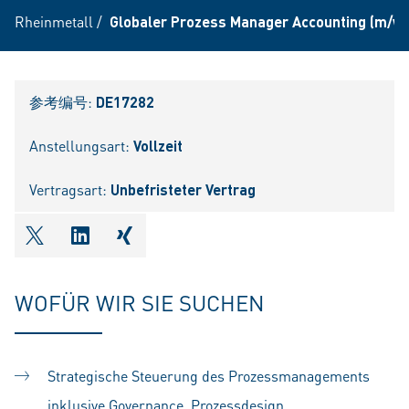
Rheinmetall
/
Globaler Prozess Manager Accounting (m/w/
参考编号:
DE17282
Anstellungsart:
Vollzeit
Vertragsart:
Unbefristeter Vertrag
shareOntwitter
shareOnlinkedIn
shareOnxing
WOFÜR WIR SIE SUCHEN
Strategische Steuerung des Prozessmanagements
inklusive Governance, Prozessdesign,