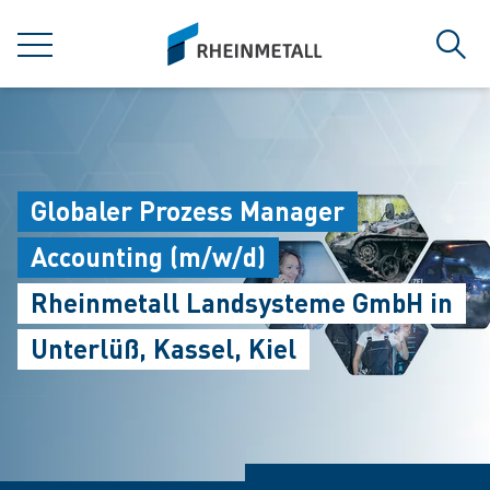
jumpToMain
siteLogo
菜单
搜索
Globaler Prozess Manager
Accounting (m/w/d)
Rheinmetall Landsysteme GmbH in
Unterlüß, Kassel, Kiel