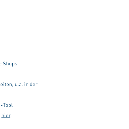
he Shops
iten, u.a. in der
g-Tool
e
hier
.