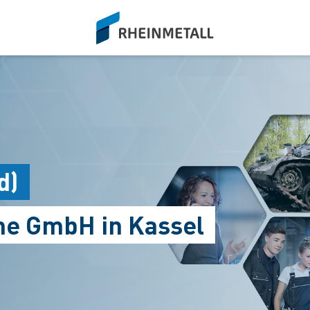
siteLogo
d)
me GmbH in Kassel