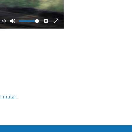
1:40
Mute
Settings
Enter
fullscreen
ormular