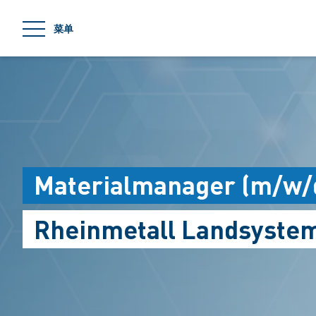
jumpToMain
菜单
Materialmanager (m/w/
Rheinmetall Landsyste