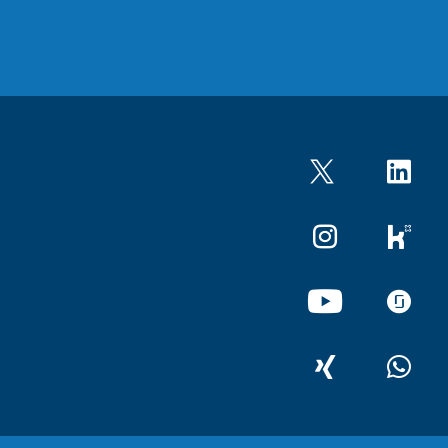
Twitter
LinkedIn
Instagram
kununu
YouTube
glassdo
XING
WhatsA