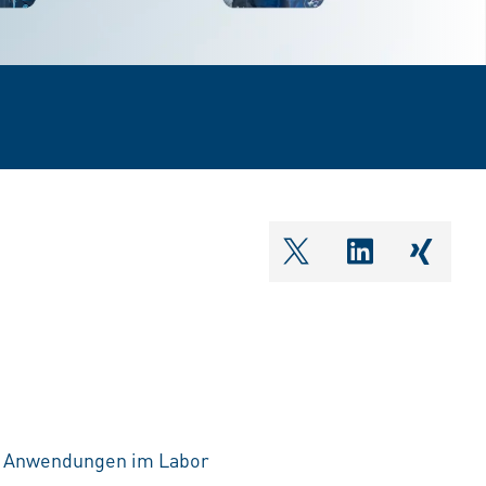
shareOntwitter
shareOnlin
share
 Anwendungen im Labor