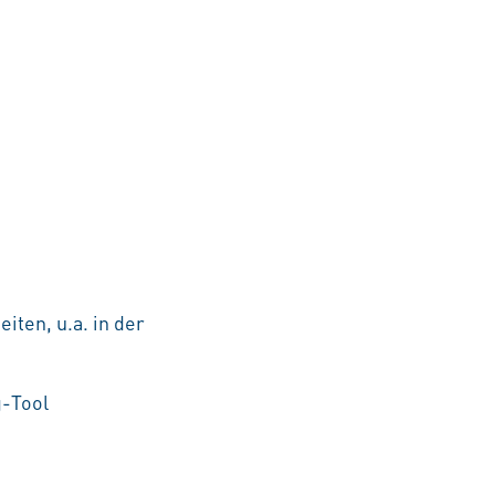
iten, u.a. in der
g-Tool