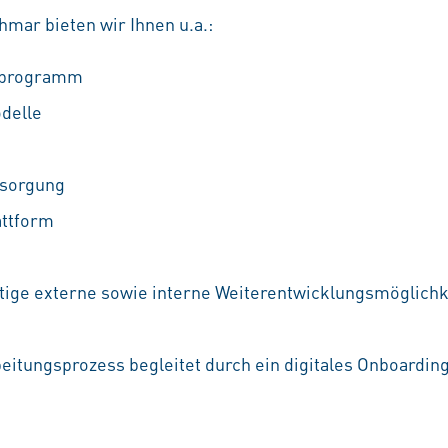
mar bieten wir Ihnen u.a.:
ufprogramm
odelle
rsorgung
attform
ältige externe sowie interne Weiterentwicklungsmöglichke
beitungsprozess begleitet durch ein digitales Onboardin