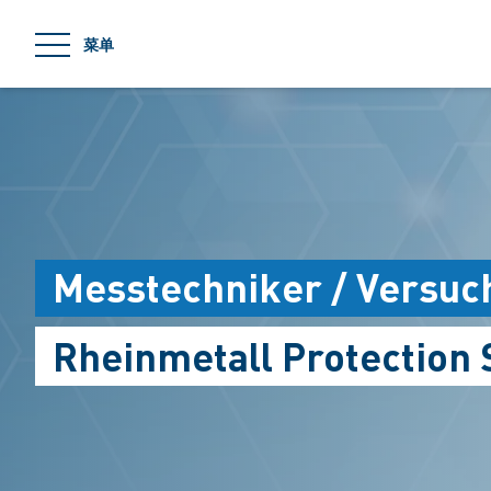
jumpToMain
菜单
Messtechniker / Versuc
Rheinmetall Protection