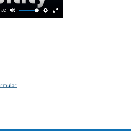
3:02
Mute
Settings
Enter
fullscreen
ormular