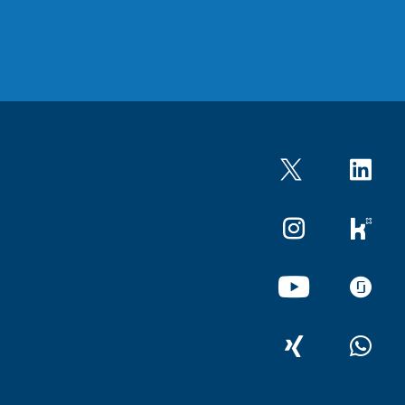
Twitter
LinkedIn
Instagram
kununu
YouTube
glassdo
XING
WhatsA