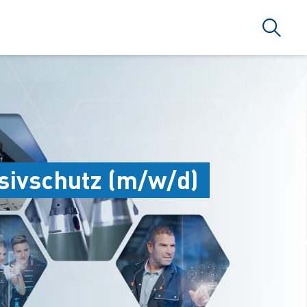
搜索
sivschutz (m/w/d)