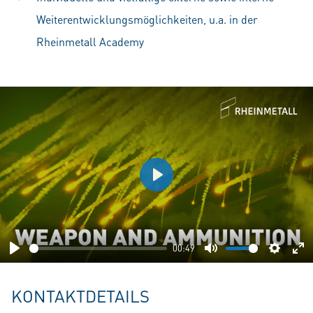
Weiterentwicklungsmöglichkeiten, u.a. in der
Rheinmetall Academy
Play
00:49
Play
Mute
Setting
En
fu
KONTAKTDETAILS