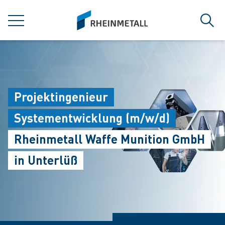
jumpToMain
siteLogo
菜单
搜索
Projektingenieur
Systementwicklung (m/w/d)
Rheinmetall Waffe Munition GmbH
in Unterlüß