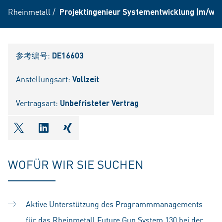
Rheinmetall
/
Projektingenieur Systementwicklung (m/w/d
参考编号:
DE16603
Anstellungsart:
Vollzeit
Vertragsart:
Unbefristeter Vertrag
shareOntwitter
shareOnlinkedIn
shareOnxing
WOFÜR WIR SIE SUCHEN
Aktive Unterstützung des Programmmanagements
für das Rheinmetall Future Gun System 130 bei der