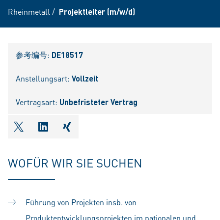
Rheinmetall
/
Projektleiter (m/w/d)
参考编号:
DE18517
Anstellungsart:
Vollzeit
Vertragsart:
Unbefristeter Vertrag
shareOntwitter
shareOnlinkedIn
shareOnxing
WOFÜR WIR SIE SUCHEN
Führung von Projekten insb. von
Produktentwicklungsprojekten im nationalen und