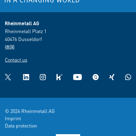
Rheinmetall AG
Rheinmetall Platz 1
40476 Dusseldorf
德国
Contact us
Twitter
LinkedIn
Instagram
kununu
YouTube
glassdoor
XING
What
© 2026 Rheinmetall AG
Imprint
Data protection
Data Privacy recruiting process