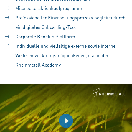
Mitarbeiteraktienkaufprogramm
Professioneller Einarbeitungsprozess begleitet durch
ein digitales Onboarding-Tool
Corporate Benefits Plattform
Individuelle und vielfältige externe sowie interne
Weiterentwicklungsmöglichkeiten, u.a. in der
Rheinmetall Academy
Play