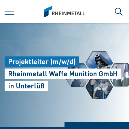
jumpToMain
siteLogo
菜单
搜索
Projektleiter (m/w/d)
Rheinmetall Waffe Munition GmbH
in Unterlüß