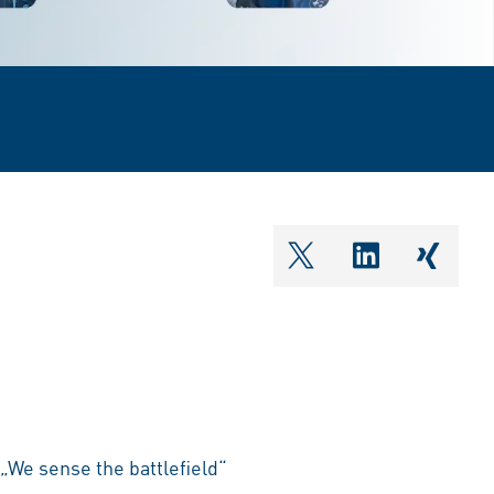
shareOntwitter
shareOnlin
share
„We sense the battlefield“