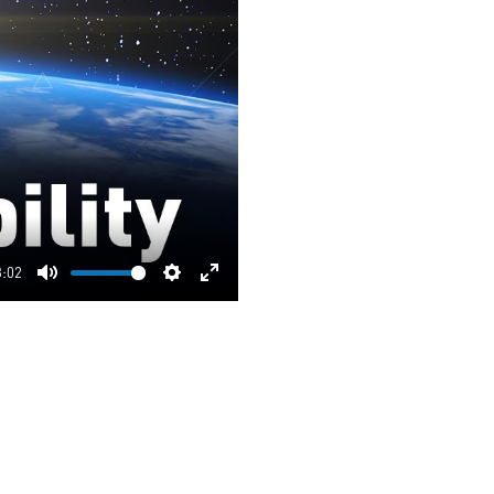
3:02
Mute
Settings
Enter
fullscreen