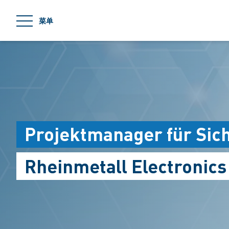
jumpToMain
菜单
Projektmanager für Sic
Rheinmetall Electronic