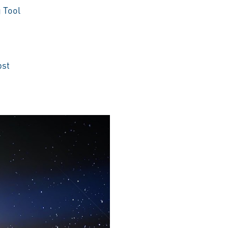
 Tool
bst