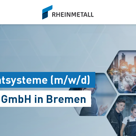
siteLogo
htsysteme (m/w/d)
s GmbH in Bremen