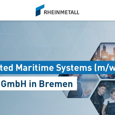
siteLogo
ted Maritime Systems (m/w
s GmbH in Bremen