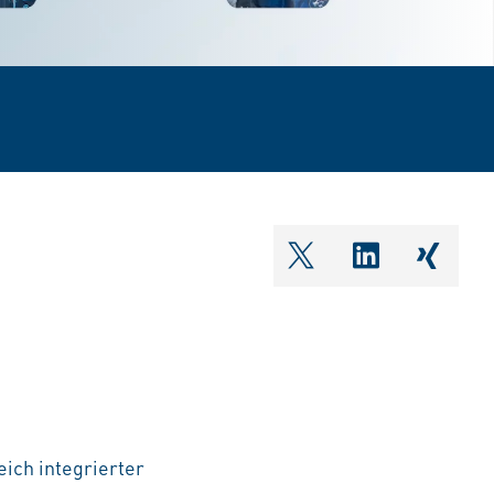
shareOntwitter
shareOnlin
share
ich integrierter