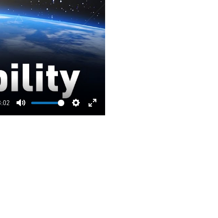
3:02
Mute
Settings
Enter
fullscreen