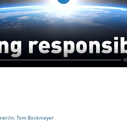
Play
0
tner/in: Tom Bockmeyer