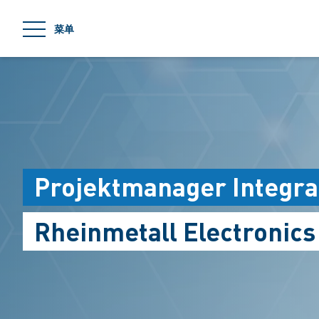
jumpToMain
菜单
Projektmanager Integra
Rheinmetall Electronic