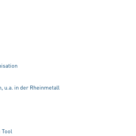
nisation
, u.a. in der Rheinmetall
 Tool