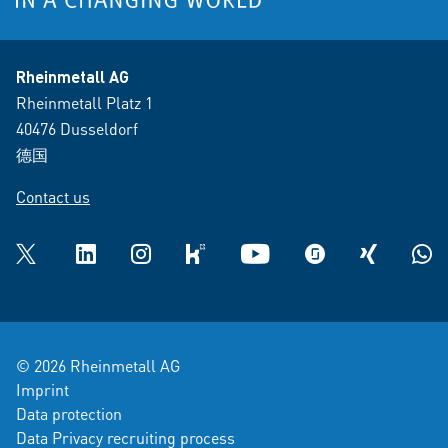
Rheinmetall AG
Rheinmetall Platz 1
40476 Dusseldorf
德国
Contact us
Twitter
LinkedIn
Instagram
kununu
YouTube
glassdoor
XING
What
© 2026 Rheinmetall AG
Imprint
Data protection
Data Privacy recruiting process