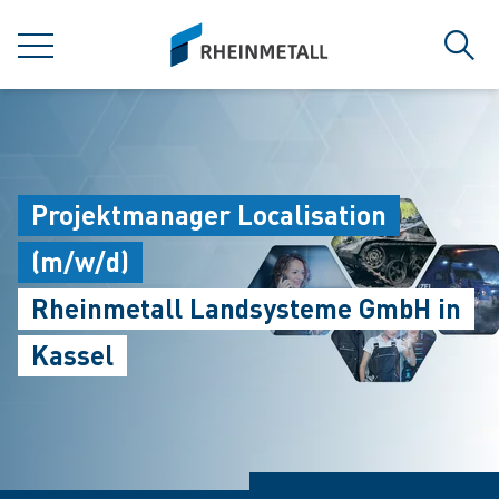
jumpToMain
siteLogo
菜单
搜索
Projektmanager Localisation
(m/w/d)
Rheinmetall Landsysteme GmbH in
Kassel