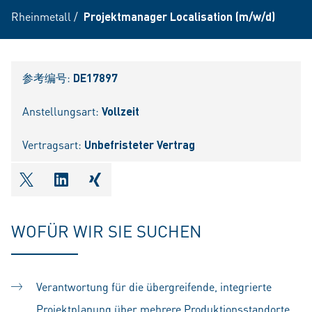
Rheinmetall
/
Projektmanager Localisation (m/w/d)
参考编号:
DE17897
Anstellungsart:
Vollzeit
Vertragsart:
Unbefristeter Vertrag
shareOntwitter
shareOnlinkedIn
shareOnxing
WOFÜR WIR SIE SUCHEN
Verantwortung für die übergreifende, integrierte
Projektplanung über mehrere Produktionsstandorte