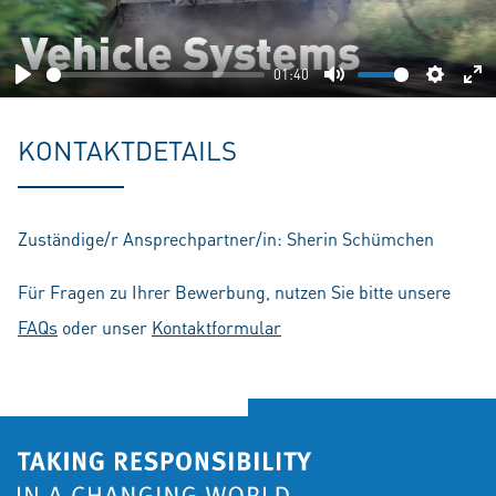
01:40
Play
Mute
Setting
En
fu
KONTAKTDETAILS
Zuständige/r Ansprechpartner/in: Sherin Schümchen
Für Fragen zu Ihrer Bewerbung, nutzen Sie bitte unsere
FAQs
oder unser
Kontaktformular