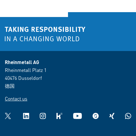
Rheinmetall AG
Rheinmetall Platz 1
40476 Dusseldorf
德国
Contact us
Twitter
LinkedIn
Instagram
kununu
YouTube
glassdoor
XING
What