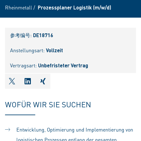
Rheinmetall
/
Prozessplaner Logistik (m/w/d)
参考编号:
DE18716
Anstellungsart:
Vollzeit
Vertragsart:
Unbefristeter Vertrag
shareOntwitter
shareOnlinkedIn
shareOnxing
WOFÜR WIR SIE SUCHEN
Entwicklung, Optimierung und Implementierung von
logistischen Prozessen entlang der gesamten