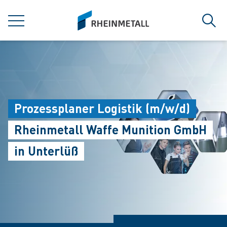
jumpToMain
siteLogo
菜单
搜索
Prozessplaner Logistik (m/w/d)
Rheinmetall Waffe Munition GmbH
in Unterlüß