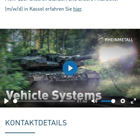
(m/w/d) in Kassel erfahren Sie
hier
.
Play
01:40
Play
Mute
Setting
En
fu
KONTAKTDETAILS