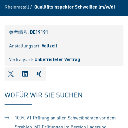
Rheinmetall
/
Qualitätsinspektor Schweißen (m/w/d)
参考编号:
DE19191
Anstellungsart:
Vollzeit
Vertragsart:
Unbefristeter Vertrag
shareOntwitter
shareOnlinkedIn
shareOnxing
WOFÜR WIR SIE SUCHEN
100% VT Prüfung an allen Schweißnähten vor dem
Strahlen, MT Prüfungen im Bereich Lagerung,