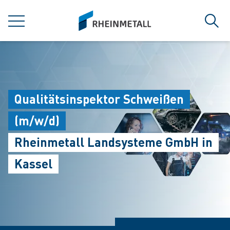
jumpToMain
siteLogo
菜单
搜索
Qualitätsinspektor Schweißen
(m/w/d)
Rheinmetall Landsysteme GmbH in
Kassel