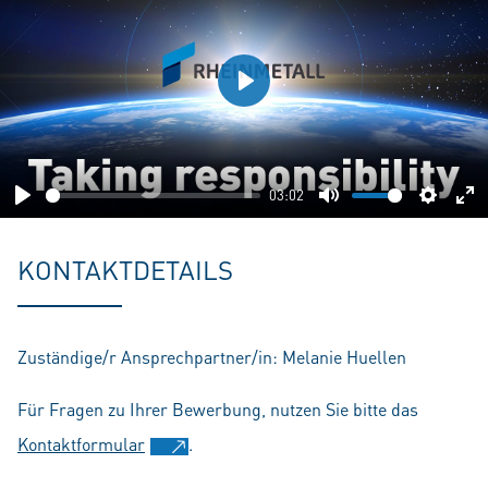
Play
03:02
Play
Mute
Setting
En
fu
KONTAKTDETAILS
Zuständige/r Ansprechpartner/in: Melanie Huellen
Für Fragen zu Ihrer Bewerbung, nutzen Sie bitte das
Kontaktformular
.