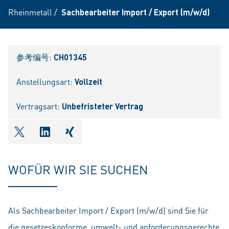
Rheinmetall
/
Sachbearbeiter Import / Export (m/w/d)
参考编号:
CH01345
Anstellungsart:
Vollzeit
Vertragsart:
Unbefristeter Vertrag
shareOntwitter
shareOnlinkedIn
shareOnxing
WOFÜR WIR SIE SUCHEN
Als Sachbearbeiter Import / Export (m/w/d) sind Sie für
die gesetzeskonforme, umwelt- und anforderungsgerechte