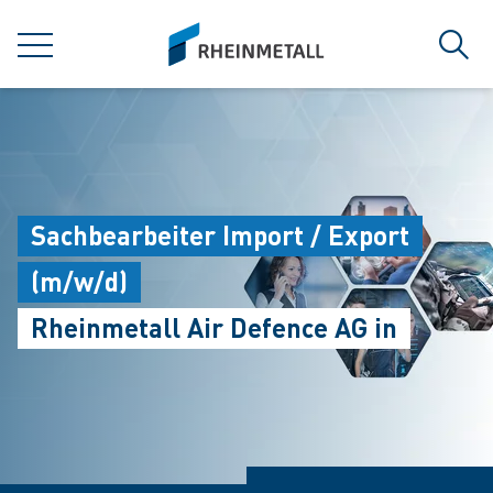
jumpToMain
siteLogo
菜单
搜索
Sachbearbeiter Import / Export
(m/w/d)
Rheinmetall Air Defence AG in