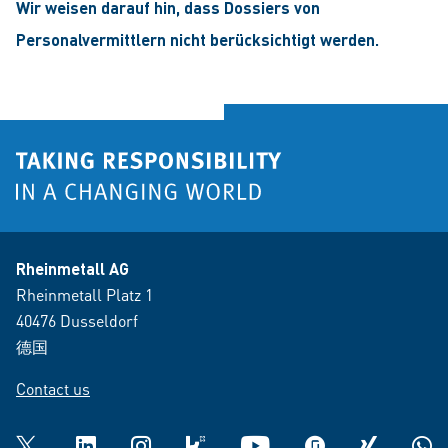
Wir weisen darauf hin, dass Dossiers von
Personalvermittlern nicht berücksichtigt werden.
Rheinmetall AG
Rheinmetall Platz 1
40476 Dusseldorf
德国
Contact us
Twitter
LinkedIn
Instagram
kununu
YouTube
glassdoor
XING
What