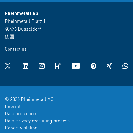
Rheinmetall AG
Rheinmetall Platz 1
40476 Dusseldorf
德国
Contact us
Twitter
LinkedIn
Instagram
kununu
YouTube
glassdoor
XING
What
© 2026 Rheinmetall AG
Imprint
Data protection
Data Privacy recruiting process
Report violation