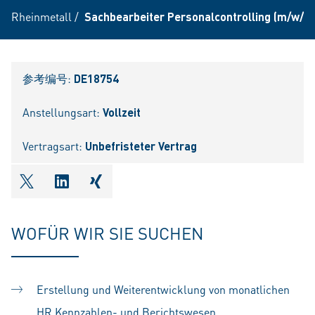
Rheinmetall
/
Sachbearbeiter Personalcontrolling (m/w/d)
参考编号:
DE18754
Anstellungsart:
Vollzeit
Vertragsart:
Unbefristeter Vertrag
shareOntwitter
shareOnlinkedIn
shareOnxing
WOFÜR WIR SIE SUCHEN
Erstellung und Weiterentwicklung von monatlichen
HR Kennzahlen- und Berichtswesen