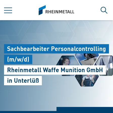
jumpToMain
siteLogo
菜单
搜索
Sachbearbeiter Personalcontrolling
(m/w/d)
Rheinmetall Waffe Munition GmbH
in Unterlüß