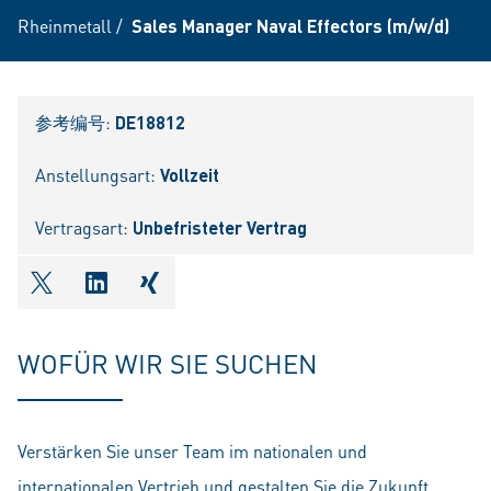
Rheinmetall
/
Sales Manager Naval Effectors (m/w/d)
参考编号:
DE18812
Anstellungsart:
Vollzeit
Vertragsart:
Unbefristeter Vertrag
shareOntwitter
shareOnlinkedIn
shareOnxing
WOFÜR WIR SIE SUCHEN
Verstärken Sie unser Team im nationalen und
internationalen Vertrieb und gestalten Sie die Zukunft