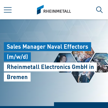
jumpToMain
siteLogo
菜单
搜索
Sales Manager Naval Effectors
(m/w/d)
Rheinmetall Electronics GmbH in
Bremen