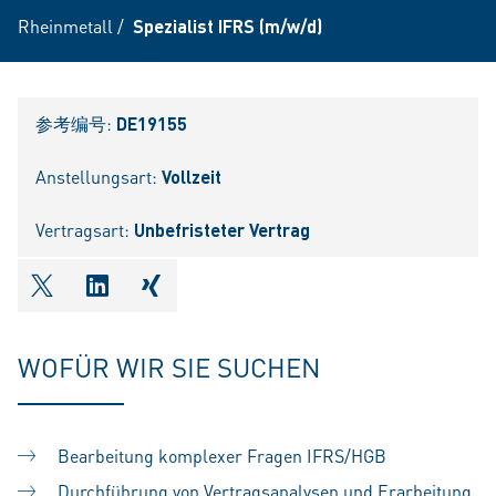
Rheinmetall
/
Spezialist IFRS (m/w/d)
参考编号:
DE19155
Anstellungsart:
Vollzeit
Vertragsart:
Unbefristeter Vertrag
shareOntwitter
shareOnlinkedIn
shareOnxing
WOFÜR WIR SIE SUCHEN
Bearbeitung komplexer Fragen IFRS/HGB
Durchführung von Vertragsanalysen und Erarbeitung