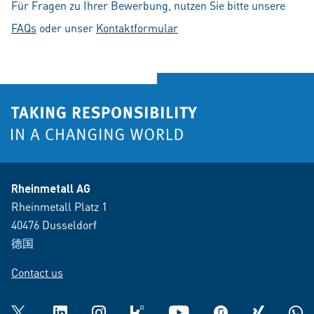
Für Fragen zu Ihrer Bewerbung, nutzen Sie bitte unsere
FAQs
oder unser
Kontaktformular
Rheinmetall AG
Rheinmetall Platz 1
40476 Dusseldorf
德国
Contact us
Twitter
LinkedIn
Instagram
kununu
YouTube
glassdoor
XING
What