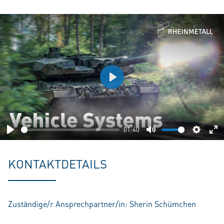
Play
01:40
Play
Mute
Setting
En
fu
KONTAKTDETAILS
Zuständige/r Ansprechpartner/in: Sherin Schümchen