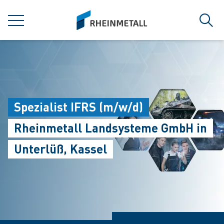
jumpToMain
siteLogo
菜单
搜索
Spezialist IFRS (m/w/d)
Rheinmetall Landsysteme GmbH in
Unterlüß, Kassel