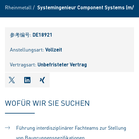
Rheinmetall
/
Systemingenieur Component Systems (m/w/
参考编号:
DE18921
Anstellungsart:
Vollzeit
Vertragsart:
Unbefristeter Vertrag
shareOntwitter
shareOnlinkedIn
shareOnxing
WOFÜR WIR SIE SUCHEN
Führung interdisziplinärer Fachteams zur Stellung
von Baugruppenspezifikationen