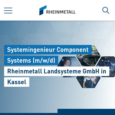
jumpToMain
siteLogo
菜单
搜索
Systemingenieur Component
Systems (m/w/d)
Rheinmetall Landsysteme GmbH in
Kassel