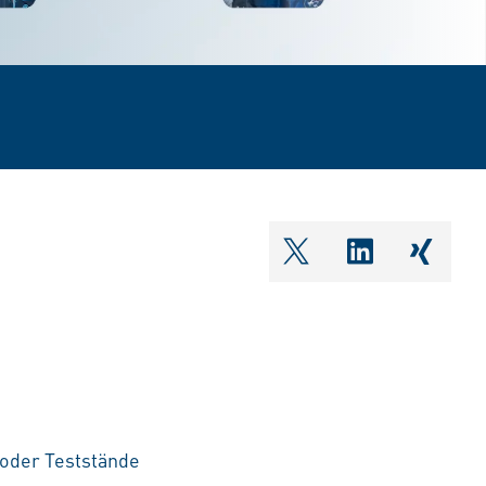
shareOntwitter
shareOnlin
share
oder Teststände