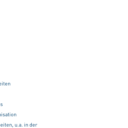
eiten
ns
nisation
iten, u.a. in der