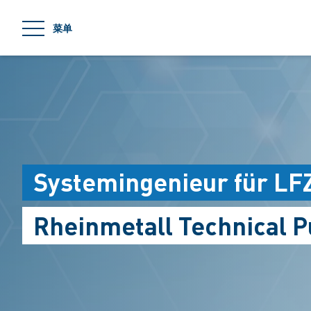
jumpToMain
菜单
Systemingenieur für LFZ
Rheinmetall Technical 