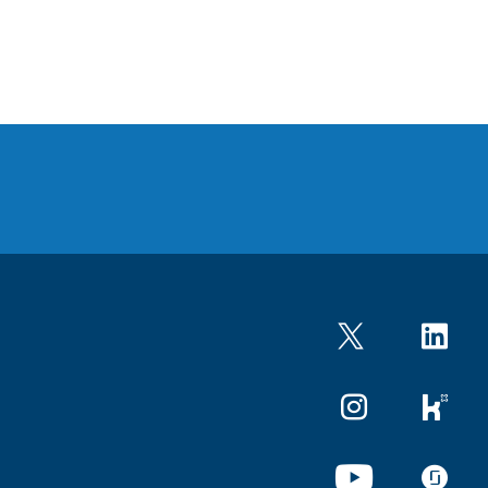
Twitter
LinkedIn
Instagram
kununu
YouTube
glassdo