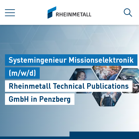
jumpToMain
siteLogo
菜单
搜索
Systemingenieur Missionselektronik
(m/w/d)
Rheinmetall Technical Publications
GmbH in Penzberg