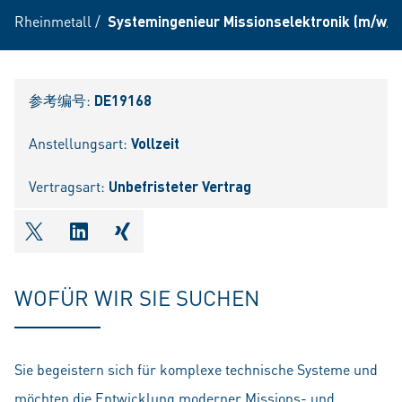
Rheinmetall
/
Systemingenieur Missionselektronik (m/w/d
参考编号:
DE19168
Anstellungsart:
Vollzeit
Vertragsart:
Unbefristeter Vertrag
shareOntwitter
shareOnlinkedIn
shareOnxing
WOFÜR WIR SIE SUCHEN
Sie begeistern sich für komplexe technische Systeme und
möchten die Entwicklung moderner Missions- und