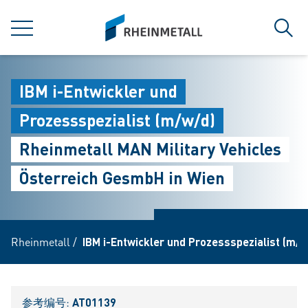
jumpToMain
siteLogo
菜单
搜索
IBM i-Entwickler und
Prozessspezialist (m/w/d)
Rheinmetall MAN Military Vehicles
Österreich GesmbH in Wien
Rheinmetall
/
IBM i-Entwickler und Prozessspezialist (m/w
参考编号:
AT01139