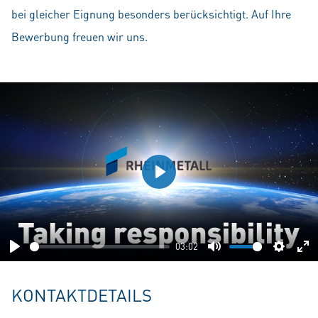
bei gleicher Eignung besonders berücksichtigt. Auf Ihre
Bewerbung freuen wir uns.
Play
03:02
Play
Mute
Setting
En
fu
KONTAKTDETAILS