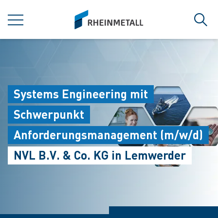
jumpToMain
siteLogo
菜单
搜索
Systems Engineering mit
Schwerpunkt
Anforderungsmanagement (m/w/d)
NVL B.V. & Co. KG in Lemwerder