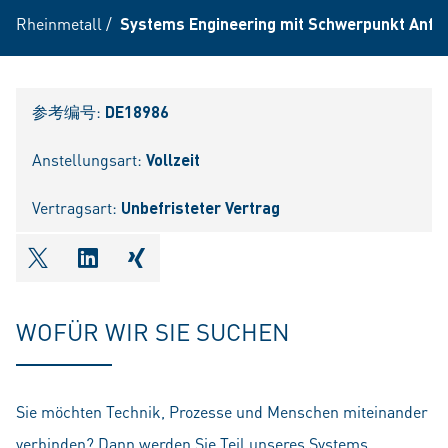
Rheinmetall
/
Systems Engineering mit Schwerpunkt Anf
参考编号:
DE18986
Anstellungsart:
Vollzeit
Vertragsart:
Unbefristeter Vertrag
shareOntwitter
shareOnlinkedIn
shareOnxing
WOFÜR WIR SIE SUCHEN
Sie möchten Technik, Prozesse und Menschen miteinander
verbinden? Dann werden Sie Teil unseres Systems