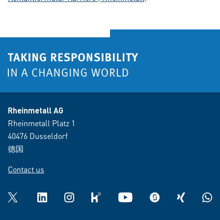
Rheinmetall AG
Rheinmetall Platz 1
40476 Dusseldorf
德国
Contact us
Twitter
LinkedIn
Instagram
kununu
YouTube
glassdoor
XING
What