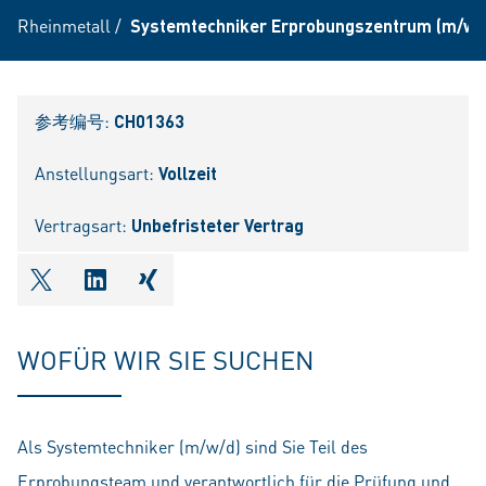
Rheinmetall
/
Systemtechniker Erprobungszentrum (m/w/
参考编号:
CH01363
Anstellungsart:
Vollzeit
Vertragsart:
Unbefristeter Vertrag
shareOntwitter
shareOnlinkedIn
shareOnxing
WOFÜR WIR SIE SUCHEN
Als Systemtechniker (m/w/d) sind Sie Teil des
Erprobungsteam und verantwortlich für die Prüfung und