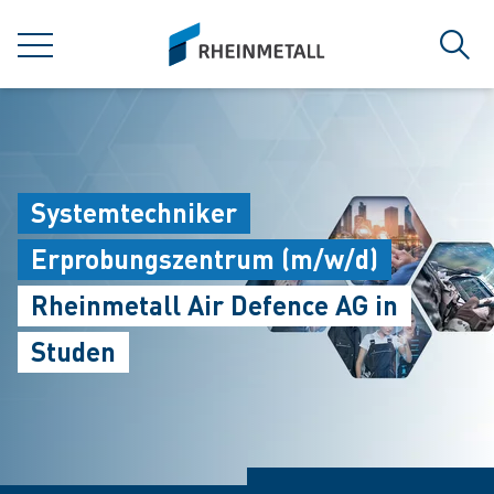
jumpToMain
siteLogo
菜单
搜索
Systemtechniker
Erprobungszentrum (m/w/d)
Rheinmetall Air Defence AG in
Studen