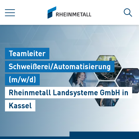
jumpToMain
siteLogo
菜单
搜索
Teamleiter
Schweißerei/Automatisierung
(m/w/d)
Rheinmetall Landsysteme GmbH in
Kassel