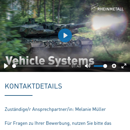
Play
01:40
Play
Mute
Setting
En
fu
KONTAKTDETAILS
Zuständige/r Ansprechpartner/in: Melanie Müller
Für Fragen zu Ihrer Bewerbung, nutzen Sie bitte das