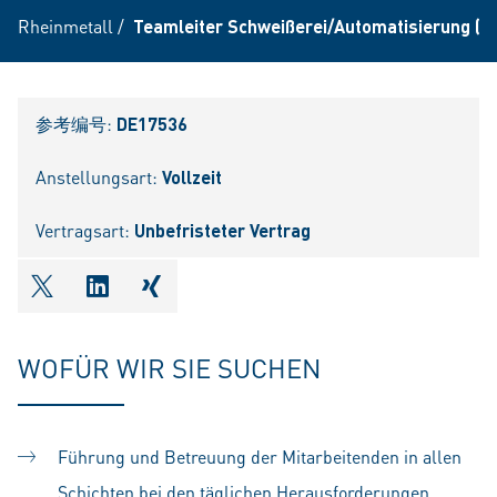
Rheinmetall
/
Teamleiter Schweißerei/Automatisierung (m
参考编号:
DE17536
Anstellungsart:
Vollzeit
Vertragsart:
Unbefristeter Vertrag
shareOntwitter
shareOnlinkedIn
shareOnxing
WOFÜR WIR SIE SUCHEN
Führung und Betreuung der Mitarbeitenden in allen
Schichten bei den täglichen Herausforderungen