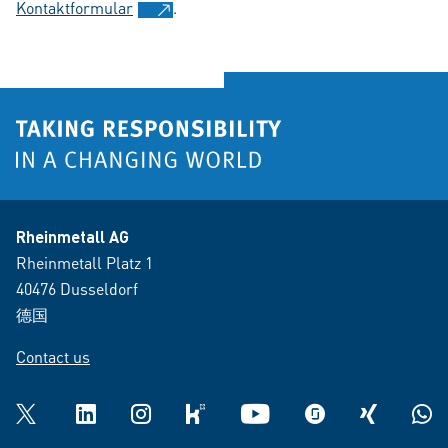
Kontaktformular
.
Rheinmetall AG
Rheinmetall Platz 1
40476 Dusseldorf
德国
Contact us
Twitter
LinkedIn
Instagram
kununu
YouTube
glassdoor
XING
What