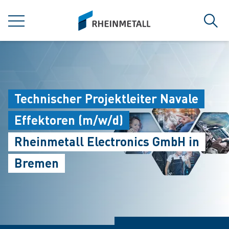
jumpToMain
siteLogo
菜单
搜索
Technischer Projektleiter Navale
Effektoren (m/w/d)
Rheinmetall Electronics GmbH in
Bremen