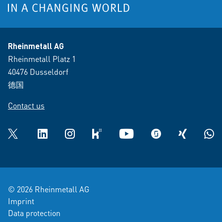
Rheinmetall AG
Rheinmetall Platz 1
40476 Dusseldorf
德国
Contact us
Twitter
LinkedIn
Instagram
kununu
YouTube
glassdoor
XING
What
© 2026 Rheinmetall AG
Imprint
Data protection