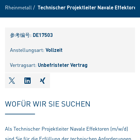
Rheinmetall
/
Technischer Projektleiter Navale Effektoren
参考编号:
DE17503
Anstellungsart:
Vollzeit
Vertragsart:
Unbefristeter Vertrag
shareOntwitter
shareOnlinkedIn
shareOnxing
WOFÜR WIR SIE SUCHEN
Als Technischer Projektleiter Navale Effektoren (m/w/d)
sind Sie für die Erfüllung der technischen Anforderungen