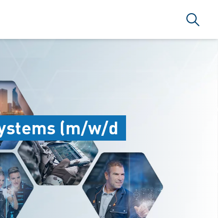
搜索
 Systems (m/w/d