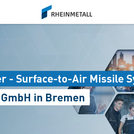
siteLogo
er - Surface-to-Air Missile
s GmbH in Bremen