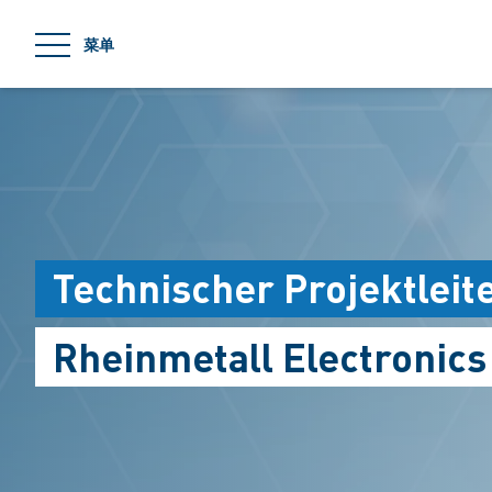
jumpToMain
菜单
Technischer Projektleit
Rheinmetall Electronic