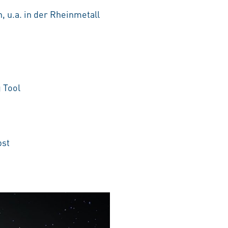
, u.a. in der Rheinmetall
 Tool
bst