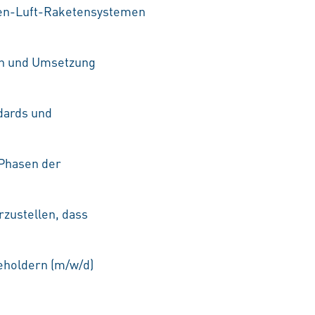
den-Luft-Raketensystemen
ion und Umsetzung
dards und
 Phasen der
zustellen, dass
eholdern (m/w/d)