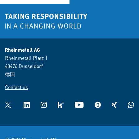
Rheinmetall AG
Rheinmetall Platz 1
40476 Dusseldorf
德国
Contact us
Twitter
LinkedIn
Instagram
kununu
YouTube
glassdoor
XING
What