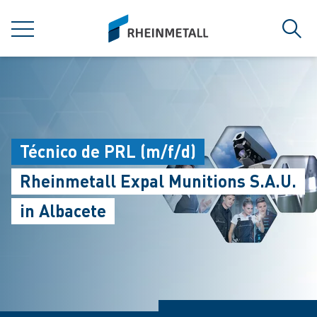
jumpToMain
siteLogo
菜单
搜索
Técnico de PRL (m/f/d)
Rheinmetall Expal Munitions S.A.U.
in Albacete