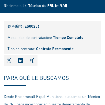
Rheinmetall
/
Técnico de PRL (m/f/d)
参考编号:
ES00256
Modalidad de contratación:
Tiempo Completo
Tipo de contrato:
Contrato Permanente
shareOntwitter
shareOnlinkedIn
shareOnxing
PARA QUÉ LE BUSCAMOS
Desde Rheinmetall E
xpal Munitions, buscamos un Técnico
de PRL para incorporar en nuestro departamento de