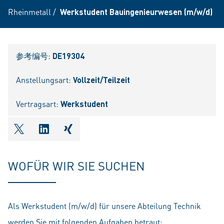
Rheinmetall
/
Werkstudent Bauingenieurwesen (m/w/d)
参考编号:
DE19304
Anstellungsart:
Vollzeit/Teilzeit
Vertragsart:
Werkstudent
shareOntwitter
shareOnlinkedIn
shareOnxing
WOFÜR WIR SIE SUCHEN
Als Werkstudent (m/w/d) für unsere Abteilung Technik
werden Sie mit folgenden Aufgaben betraut: