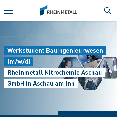
jumpToMain
siteLogo
菜单
搜索
Werkstudent Bauingenieurwesen
(m/w/d)
Rheinmetall Nitrochemie Aschau
GmbH in Aschau am Inn