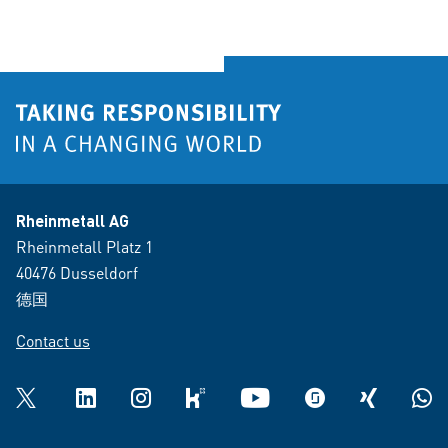
Rheinmetall AG
Rheinmetall Platz 1
40476 Dusseldorf
德国
Contact us
Twitter
LinkedIn
Instagram
kununu
YouTube
glassdoor
XING
What