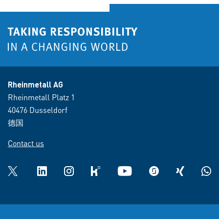
Rheinmetall AG
Rheinmetall Platz 1
40476 Dusseldorf
德国
Contact us
Twitter
LinkedIn
Instagram
kununu
YouTube
glassdoor
XING
What