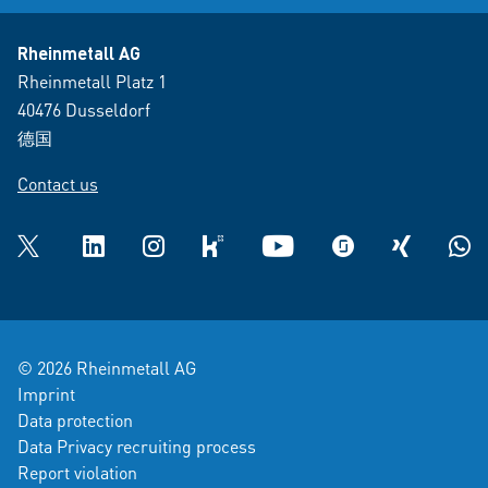
Rheinmetall AG
Rheinmetall Platz 1
40476 Dusseldorf
德国
Contact us
Twitter
LinkedIn
Instagram
kununu
YouTube
glassdoor
XING
What
© 2026 Rheinmetall AG
Imprint
Data protection
Data Privacy recruiting process
Report violation