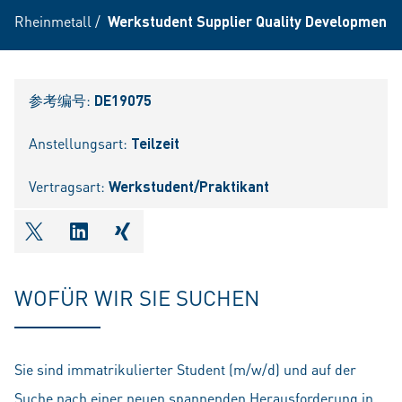
Rheinmetall
/
Werkstudent Supplier Quality Development 
参考编号:
DE19075
Anstellungsart:
Teilzeit
Vertragsart:
Werkstudent/Praktikant
shareOntwitter
shareOnlinkedIn
shareOnxing
WOFÜR WIR SIE SUCHEN
Sie sind immatrikulierter Student (m/w/d) und auf der
Suche nach einer neuen spannenden Herausforderung in