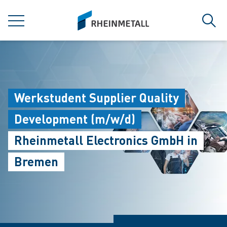
jumpToMain
siteLogo
菜单
搜索
Werkstudent Supplier Quality
Development (m/w/d)
Rheinmetall Electronics GmbH in
Bremen