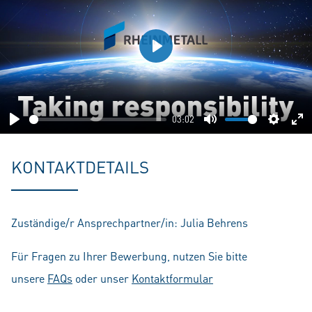
Play
03:02
Play
Mute
Setting
En
fu
KONTAKTDETAILS
Zuständige/r Ansprechpartner/in: Julia Behrens
Für Fragen zu Ihrer Bewerbung, nutzen Sie bitte
unsere
FAQs
oder unser
Kontaktformular