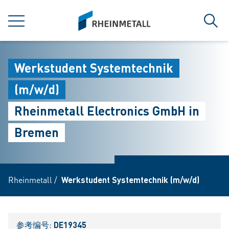
jumpToMain
siteLogo
菜单
搜索
Werkstudent Systemtechnik
(m/w/d)
Rheinmetall Electronics GmbH in
Bremen
Rheinmetall
/
Werkstudent Systemtechnik (m/w/d)
参考编号:
DE19345