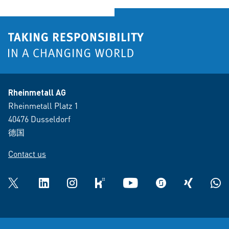
Rheinmetall AG
Rheinmetall Platz 1
40476 Dusseldorf
德国
Contact us
Twitter
LinkedIn
Instagram
kununu
YouTube
glassdoor
XING
What