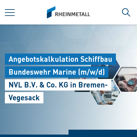
jumpToMain
siteLogo
MENÜ
Such
Angebotskalkulation Schiffbau
Bundeswehr Marine (m/w/d)
NVL B.V. & Co. KG in Bremen-
Vegesack