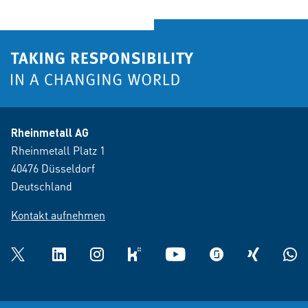
Rheinmetall AG
Rheinmetall Platz 1
40476 Düsseldorf
Deutschland
Kontakt aufnehmen
Twitter
LinkedIn
Instagram
kununu
YouTube
glassdoor
XING
What