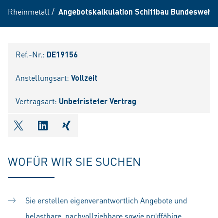
Rheinmetall
/
Angebotskalkulation Schiffbau Bundeswehr 
Ref.-Nr.:
DE19156
Anstellungsart:
Vollzeit
Vertragsart:
Unbefristeter Vertrag
shareOntwitter
shareOnlinkedIn
shareOnxing
WOFÜR WIR SIE SUCHEN
Sie erstellen eigenverantwortlich Angebote und
belastbare, nachvollziehbare sowie prüffähige