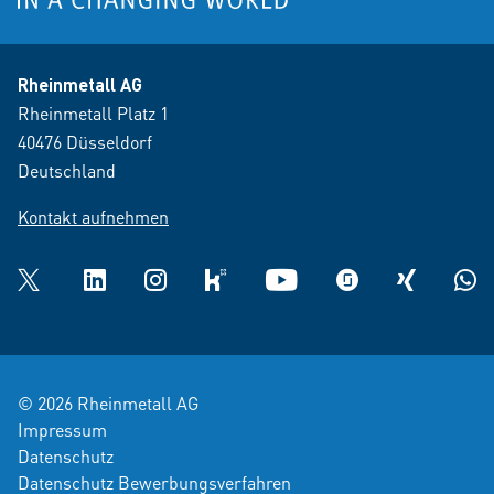
Rheinmetall AG
Rheinmetall Platz 1
40476 Düsseldorf
Deutschland
Kontakt aufnehmen
Twitter
LinkedIn
Instagram
kununu
YouTube
glassdoor
XING
What
© 2026 Rheinmetall AG
Impressum
Datenschutz
Datenschutz Bewerbungsverfahren