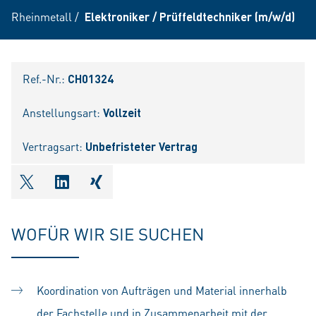
Rheinmetall
/
Elektroniker / Prüffeldtechniker (m/w/d)
Ref.-Nr.:
CH01324
Anstellungsart:
Vollzeit
Vertragsart:
Unbefristeter Vertrag
shareOntwitter
shareOnlinkedIn
shareOnxing
WOFÜR WIR SIE SUCHEN
Koordination von Aufträgen und Material innerhalb
der Fachstelle und in Zusammenarbeit mit der