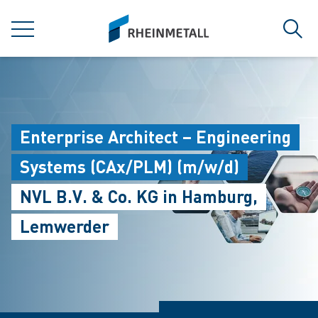
jumpToMain
siteLogo
MENÜ
Such
Enterprise Architect – Engineering
Systems (CAx/PLM) (m/w/d)
NVL B.V. & Co. KG in Hamburg,
Lemwerder