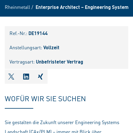
Rheinmetall
/
Enterprise Architect – Engineering Systems
Ref.-Nr.:
DE19144
Anstellungsart:
Vollzeit
Vertragsart:
Unbefristeter Vertrag
shareOntwitter
shareOnlinkedIn
shareOnxing
WOFÜR WIR SIE SUCHEN
Sie gestalten die Zukunft unserer Engineering Systems
Landschaft (CAx/PLM) – immer mit Blick über