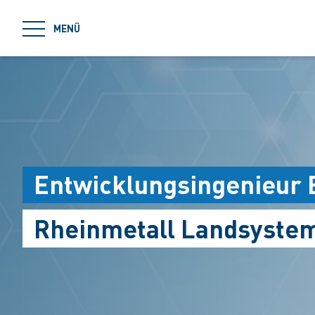
jumpToMain
MENÜ
Entwicklungsingenieur 
Rheinmetall Landsystem