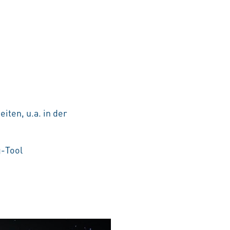
iten, u.a. in der
g-Tool