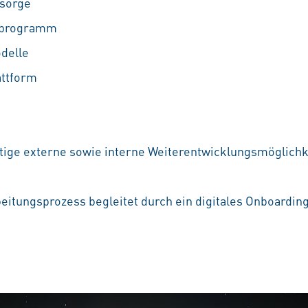
rsorge
ufprogramm
odelle
attform
ältige externe sowie interne Weiterentwicklungsmöglichke
beitungsprozess begleitet durch ein digitales Onboardin