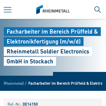
jumpToMain
siteLogo
MENÜ
Such
Facharbeiter im Bereich Prüffeld &
Elektronikfertigung (m/w/d)
Rheinmetall Soldier Electronics
GmbH in Stockach
Rheinmetall
/
Facharbeiter im Bereich Prüffeld & Elektron
Ref.-Nr.:
DE16150