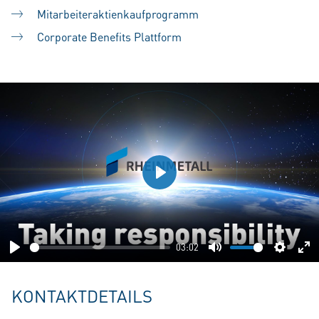
Mitarbeiteraktienkaufprogramm
Corporate Benefits Plattform
Play
03:02
Play
Mute
Setting
En
fu
KONTAKTDETAILS