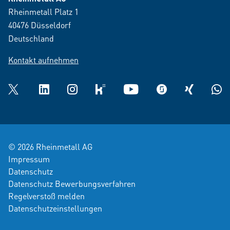
Rheinmetall Platz 1
40476 Düsseldorf
Deutschland
Kontakt aufnehmen
Twitter
LinkedIn
Instagram
kununu
YouTube
glassdoor
XING
What
© 2026 Rheinmetall AG
Impressum
Datenschutz
Datenschutz Bewerbungsverfahren
Regelverstoß melden
Datenschutzeinstellungen