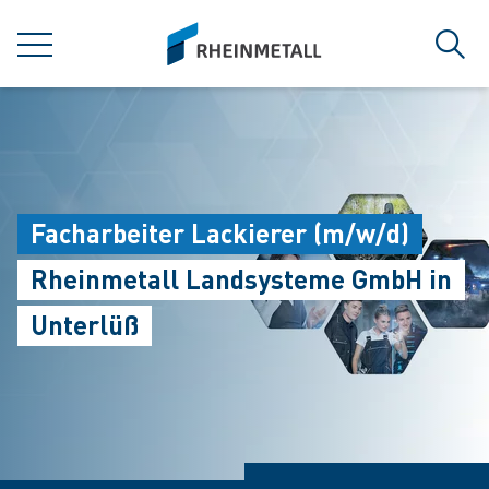
jumpToMain
siteLogo
MENÜ
Such
Facharbeiter Lackierer (m/w/d)
Rheinmetall Landsysteme GmbH in
Unterlüß