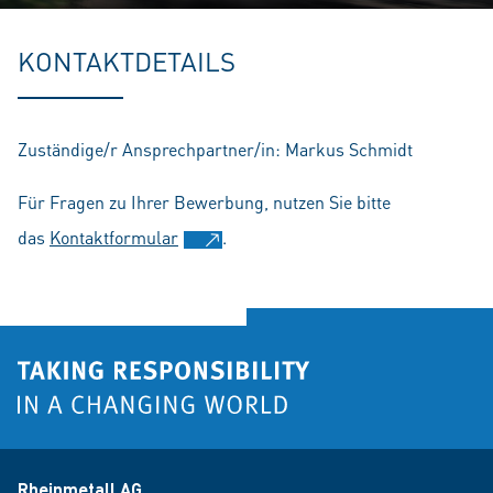
Play
Mute
Setting
En
fu
KONTAKTDETAILS
Zuständige/r Ansprechpartner/in: Markus Schmidt
Für Fragen zu Ihrer Bewerbung, nutzen Sie bitte
das
Kontaktformular
.
Rheinmetall AG