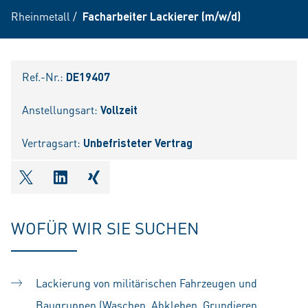
Rheinmetall
/
Facharbeiter Lackierer (m/w/d)
Ref.-Nr.:
DE19407
Anstellungsart:
Vollzeit
Vertragsart:
Unbefristeter Vertrag
shareOntwitter
shareOnlinkedIn
shareOnxing
WOFÜR WIR SIE SUCHEN
Lackierung von militärischen Fahrzeugen und
Baugruppen (Waschen, Abkleben, Grundieren,