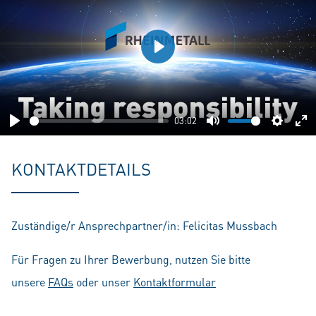
Play
03:02
Play
Mute
Setting
En
fu
KONTAKTDETAILS
Zuständige/r Ansprechpartner/in: Felicitas Mussbach
Für Fragen zu Ihrer Bewerbung, nutzen Sie bitte
unsere
FAQs
oder unser
Kontaktformular