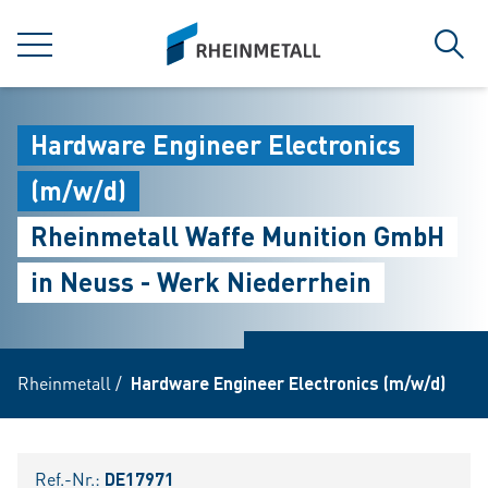
jumpToMain
siteLogo
MENÜ
Such
Hardware Engineer Electronics
(m/w/d)
Rheinmetall Waffe Munition GmbH
in Neuss - Werk Niederrhein
Rheinmetall
/
Hardware Engineer Electronics (m/w/d)
Ref.-Nr.:
DE17971