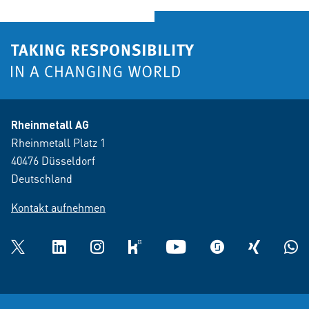
Rheinmetall AG
Rheinmetall Platz 1
40476 Düsseldorf
Deutschland
Kontakt aufnehmen
Twitter
LinkedIn
Instagram
kununu
YouTube
glassdoor
XING
What