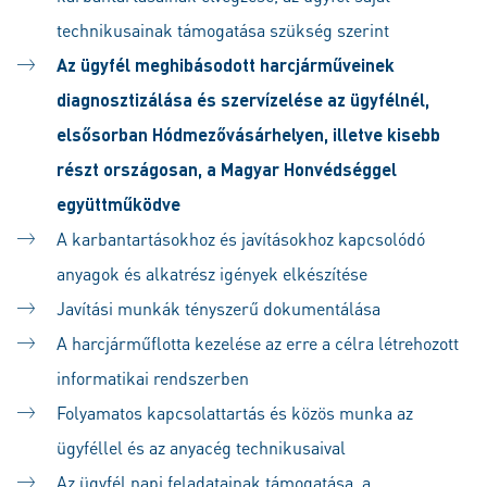
technikusainak támogatása szükség szerint
Az ügyfél meghibásodott harcjárműveinek
diagnosztizálása és szervízelése az ügyfélnél,
elsősorban Hódmezővásárhelyen, illetve kisebb
részt országosan, a Magyar Honvédséggel
együttműködve
A karbantartásokhoz és javításokhoz kapcsolódó
anyagok és alkatrész igények elkészítése
Javítási munkák tényszerű dokumentálása
A harcjárműflotta kezelése az erre a célra létrehozott
informatikai rendszerben
Folyamatos kapcsolattartás és közös munka az
ügyféllel és az anyacég technikusaival
Az ügyfél napi feladatainak támogatása, a