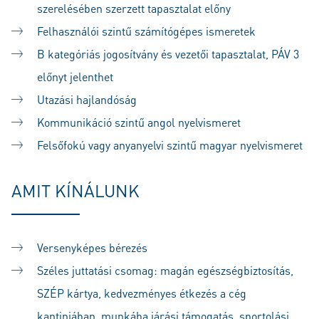
szerelésében szerzett tapasztalat előny
Felhasználói szintű számítógépes ismeretek
B kategóriás jogosítvány és vezetői tapasztalat, PÁV 3
előnyt jelenthet
Utazási hajlandóság
Kommunikáció szintű angol nyelvismeret
Felsőfokú vagy anyanyelvi szintű magyar nyelvismeret
AMIT KÍNÁLUNK
Versenyképes bérezés
Széles juttatási csomag: magán egészségbiztosítás,
SZÉP kártya, kedvezményes étkezés a cég
kantinjában, munkába járási támogatás, sportolási