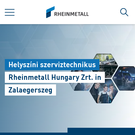
jumpToMain
siteLogo
MENÜ
Such
Helyszíni szerviztechnikus
Rheinmetall Hungary Zrt. in
Zalaegerszeg