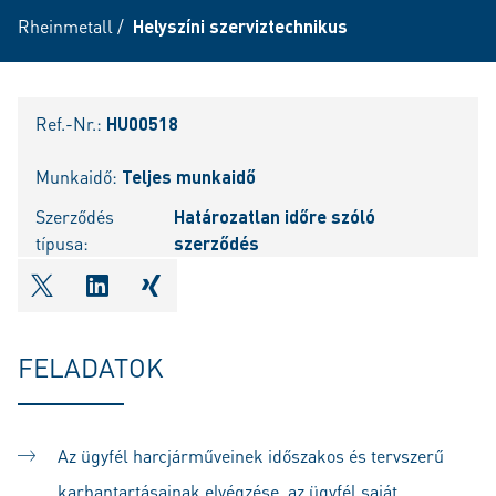
Rheinmetall
/
Helyszíni szerviztechnikus
Ref.-Nr.:
HU00518
Munkaidő:
Teljes munkaidő
Szerződés
Határozatlan időre szóló
típusa:
szerződés
shareOntwitter
shareOnlinkedIn
shareOnxing
FELADATOK
Az ügyfél harcjárműveinek időszakos és tervszerű
karbantartásainak elvégzése, az ügyfél saját