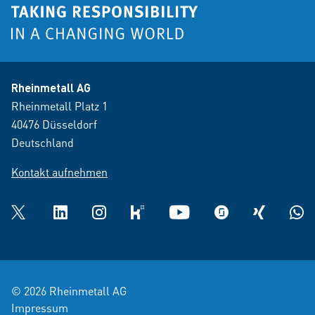
Rheinmetall AG
Rheinmetall Platz 1
40476 Düsseldorf
Deutschland
Kontakt aufnehmen
Twitter
LinkedIn
Instagram
kununu
YouTube
glassdoor
XING
What
© 2026 Rheinmetall AG
Impressum